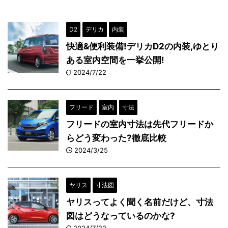
D2
デリカ
内装
快適&便利装備!デリカD2の内装,ゆとり
ある室内空間を一挙公開!
2024/7/22
フリード
室内
寸法
フリードの室内寸法は先代フリードか
らどう変わった?徹底比較
2024/3/25
ヤリス
寸法図
ヤリスってよく聞く名前だけど、寸法
図はどうなっているのかな?