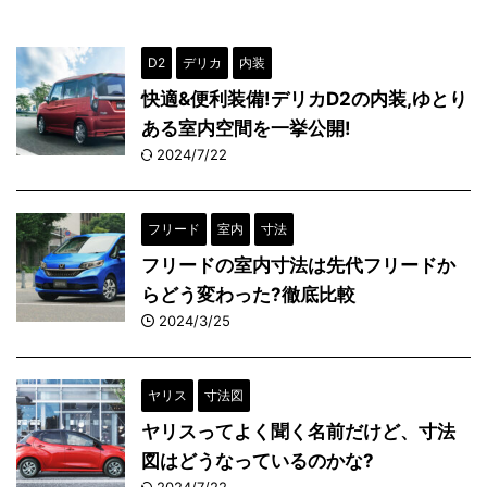
D2
デリカ
内装
快適&便利装備!デリカD2の内装,ゆとり
ある室内空間を一挙公開!
2024/7/22
フリード
室内
寸法
フリードの室内寸法は先代フリードか
らどう変わった?徹底比較
2024/3/25
ヤリス
寸法図
ヤリスってよく聞く名前だけど、寸法
図はどうなっているのかな?