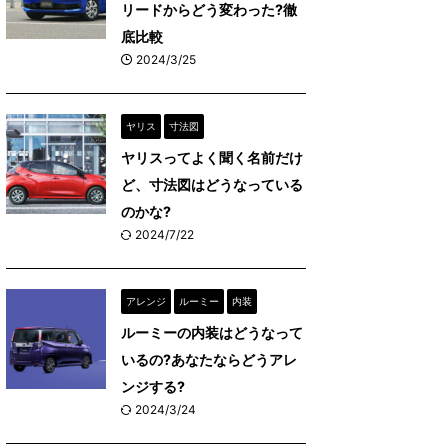
リードからどう変わった?徹
底比較
2024/3/25
ヤリス
寸法図
ヤリスってよく聞く名前だけ
ど、寸法図はどうなっている
のかな?
2024/7/22
アレンジ
ルーミー
内装
ルーミーの内装はどうなって
いるの?あなたならどうアレ
ンジする?
2024/3/24