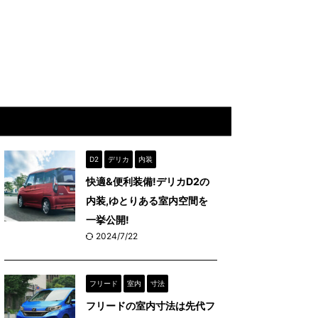
D2
デリカ
内装
快適&便利装備!デリカD2の
内装,ゆとりある室内空間を
一挙公開!
2024/7/22
フリード
室内
寸法
フリードの室内寸法は先代フ