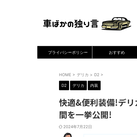
プライバシーポリシー
おすすめ
HOME
>
デリカ
>
D2
>
D2
デリカ
内装
快適&便利装備!デリ
間を一挙公開!
2024年7月22日