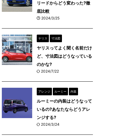
リードからどう変わった?徹
底比較
2024/3/25
ヤリス
寸法図
ヤリスってよく聞く名前だけ
ど、寸法図はどうなっている
のかな?
2024/7/22
アレンジ
ルーミー
内装
ルーミーの内装はどうなって
いるの?あなたならどうアレ
ンジする?
2024/3/24