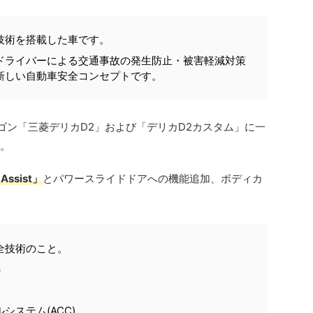
技術を搭載した車です。
ドライバーによる交通事故の発生防止・被害軽減対策
新しい自動車安全コンセプトです。
ワゴン「三菱デリカD2」および「デリカD2カスタム」に一
。
ssist」
とパワースライドドアへの機能追加、ボディカ
全技術のこと。
）
ステム(ACC)