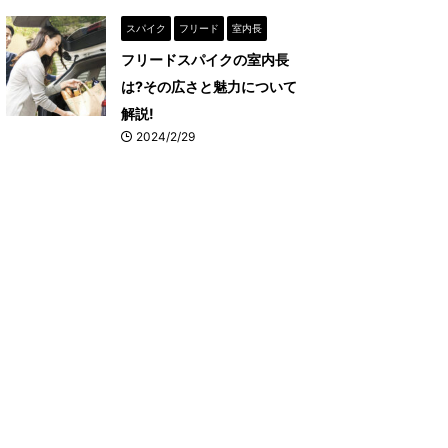
スパイク
フリード
室内長
フリードスパイクの室内長
は?その広さと魅力について
解説!
2024/2/29