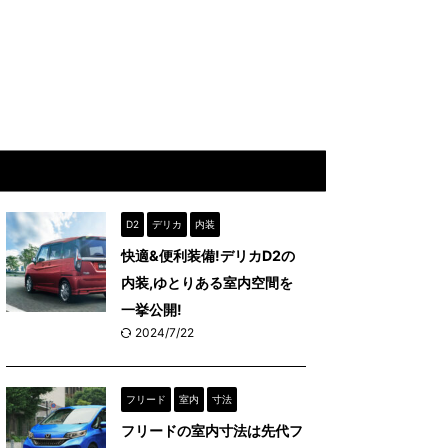
D2
デリカ
内装
快適&便利装備!デリカD2の
内装,ゆとりある室内空間を
一挙公開!
2024/7/22
フリード
室内
寸法
フリードの室内寸法は先代フ