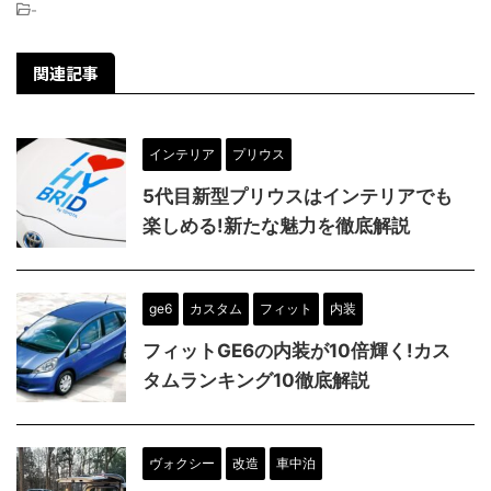
-
関連記事
インテリア
プリウス
5代目新型プリウスはインテリアでも
楽しめる!新たな魅力を徹底解説
ge6
カスタム
フィット
内装
フィットGE6の内装が10倍輝く!カス
タムランキング10徹底解説
ヴォクシー
改造
車中泊