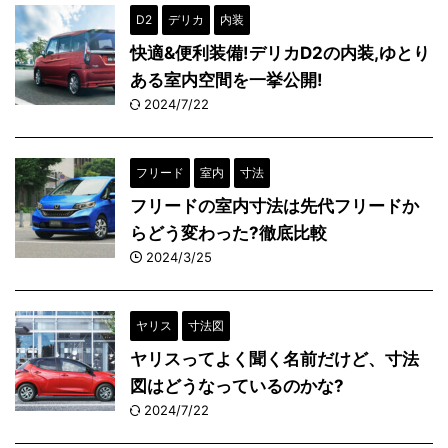
D2
デリカ
内装
快適&便利装備!デリカD2の内装,ゆとり
ある室内空間を一挙公開!
2024/7/22
フリード
室内
寸法
フリードの室内寸法は先代フリードか
らどう変わった?徹底比較
2024/3/25
ヤリス
寸法図
ヤリスってよく聞く名前だけど、寸法
図はどうなっているのかな?
2024/7/22