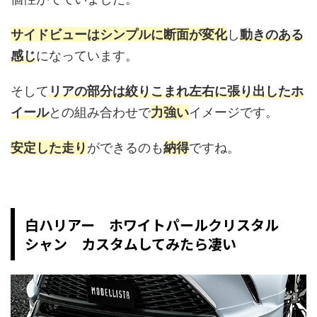
サイドビューはシンプルに断面が変化
し
動きのある
感じ
になっています。
そして
リアの部分は絞りこまれ左右に張り出したホ
イール
との組み合わせで
力強い
イメージです。
安定した走り
ができるのも
納得
ですね。
白ハリアー ホワイトパールクリスタル
シャン カスタムしてみたら凄い