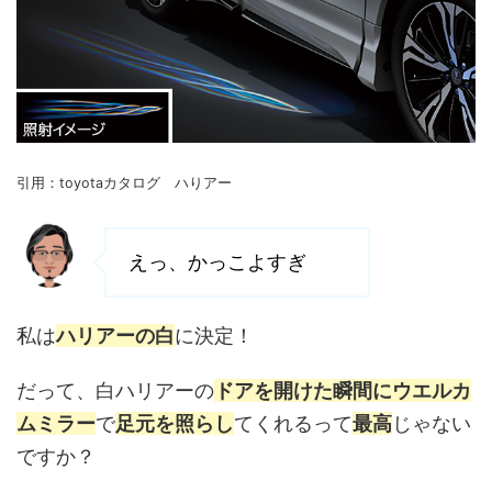
引用：toyotaカタログ ハりアー
えっ、かっこよすぎ
私は
ハリアーの白
に決定！
だって、白ハリアーの
ドアを開けた瞬間にウエルカ
ムミラー
で
足元を照らし
てくれるって
最高
じゃない
ですか？