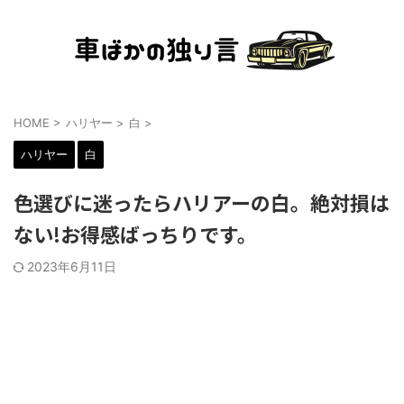
HOME
>
ハリヤー
>
白
>
ハリヤー
白
色選びに迷ったらハリアーの白。絶対損は
ない!お得感ばっちりです。
2023年6月11日