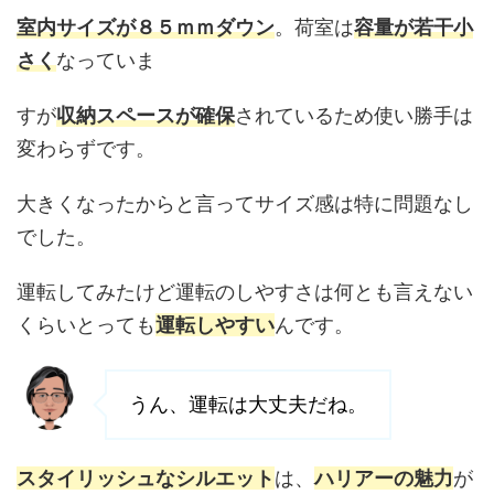
室内サイズが８５ｍｍダウン
。荷室は
容量が若干小
さく
なっていま
すが
収納スペースが確保
されているため使い勝手は
変わらずです。
大きくなったからと言ってサイズ感は特に問題なし
でした。
運転してみたけど運転のしやすさは何とも言えない
くらいとっても
運転しやすい
んです。
うん、運転は大丈夫だね。
スタイリッシュなシルエット
は、
ハリアーの魅力
が