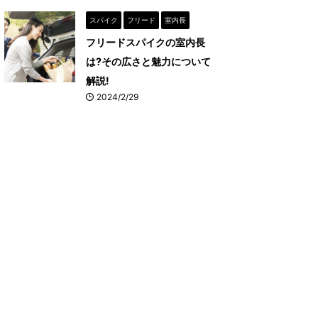
スパイク
フリード
室内長
フリードスパイクの室内長
は?その広さと魅力について
解説!
2024/2/29