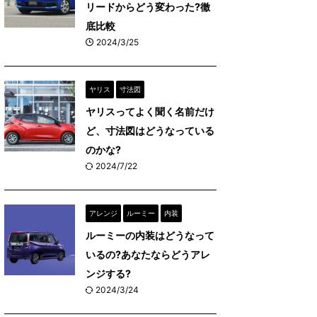
リードからどう変わった?徹
底比較
2024/3/25
ヤリス
寸法図
ヤリスってよく聞く名前だけ
ど、寸法図はどうなっている
のかな?
2024/7/22
アレンジ
ルーミー
内装
ルーミーの内装はどうなって
いるの?あなたならどうアレ
ンジする?
2024/3/24