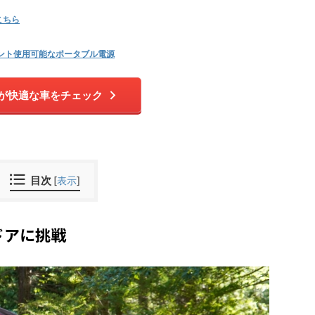
こちら
ント使用可能なポータブル電源
が快適な車をチェック
目次
[
表示
]
ドアに挑戦