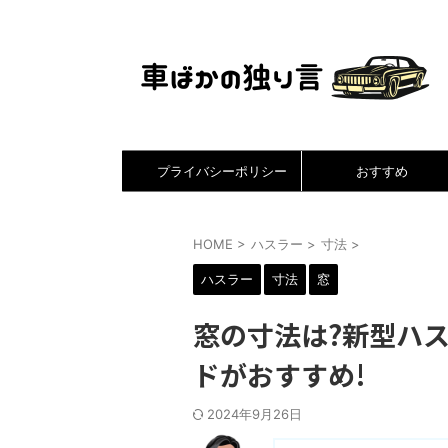
プライバシーポリシー
おすすめ
HOME
>
ハスラー
>
寸法
>
ハスラー
寸法
窓
窓の寸法は?新型ハ
ドがおすすめ!
2024年9月26日