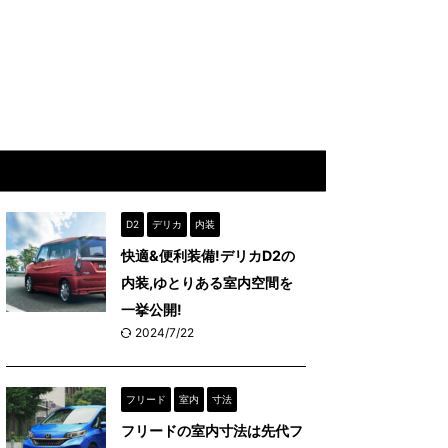
D2
デリカ
内装
快適&便利装備!デリカD2の
内装,ゆとりある室内空間を
一挙公開!
2024/7/22
フリード
室内
寸法
フリードの室内寸法は先代フ